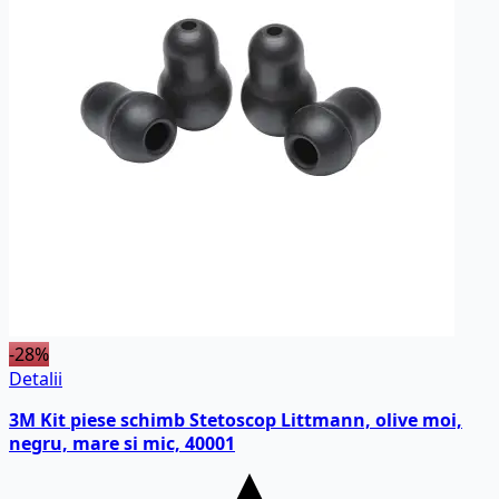
-28%
Detalii
3M Kit piese schimb Stetoscop Littmann, olive moi,
negru, mare si mic, 40001