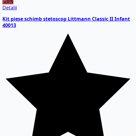
-28%
Detalii
Kit piese schimb stetoscop Littmann Classic II Infant
40013