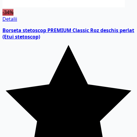
-34%
Detalii
Borseta stetoscop PREMIUM Classic Roz deschis perlat
(Etui stetoscop)