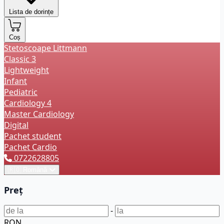
Lista de dorințe
Coș
Stetoscoape Littmann
Classic 3
Lightweight
Infant
Pediatric
Cardiology 4
Master Cardiology
Digital
Pachet student
Pachet Cardio
0722628805
🇷🇴
Română
Preț
-
RON