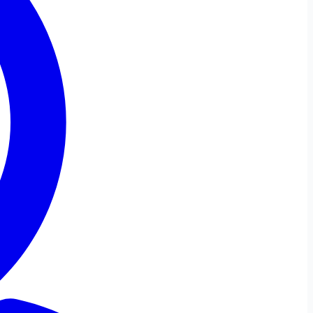
Ajustare Font
Fontul site-ului
Font Dislexi
Ajustări de Culoare
Saturație
Scăzut
Ridicat
Monocrom
Contrast
Ridicat
Inversat
Profil Daltonism
Ajustări de Conținut
Evidențiază
Evidențiază
Ascunde
Link-urile
Titlurile
Imaginile