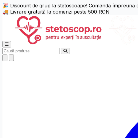
🎉 Discount de grup la stetoscoape! Comandă împreună cu c
🚚 Livrare gratuită la comenzi peste 500 RON
Deschide meniul principal
Caută