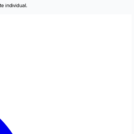
 individual.
Setări de Accesibilitate
Alt + W
Resetează (Alt + R)
Niciun profil activ
Alege profil
Ajustări Text
Aliniere Text
Dimensiune Text
125%
150%
175%
Înălțime Linie
x1.25
x1.5
x1.75
x2
Spațiere Litere
x1.25
x1.5
x1.75
x2