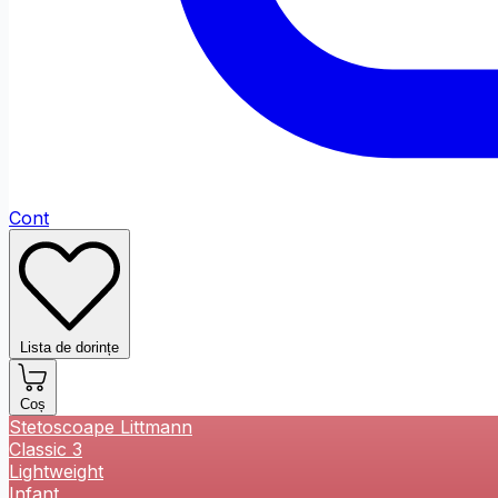
Cont
Lista de dorințe
Coș
Stetoscoape Littmann
Classic 3
Lightweight
Infant