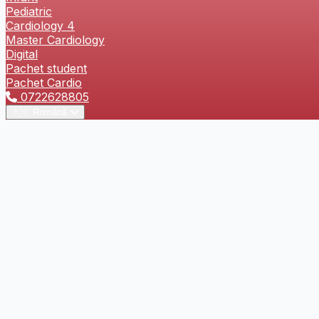
Pediatric
Cardiology 4
Master Cardiology
Digital
Pachet student
Pachet Cardio
0722628805
🇷🇴
Română