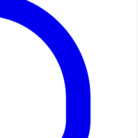
Dezactivează
Oprește
Info-bulă
Animațiile
Sunetele
Tastatură
Virtuală
Ajutor pentru Cursor
Masca de
Cursor Mare
Ghid de Citire
Citire
Text Redat Prin Vorbire
Browser-ul nu suportă citirea cu voce
Totul
Selecție
Sub Cursor
Limbă