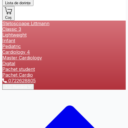
Lista de dorințe
Dezactivează
Oprește
Info-bulă
Animațiile
Sunetele
Coș
Stetoscoape Littmann
Classic 3
Lightweight
Tastatură
Virtuală
Infant
Pediatric
Cardiology 4
Ajutor pentru Cursor
Master Cardiology
Digital
Pachet student
Cursor Mare
Ghid de Citire
Masca de Citire
Pachet Cardio
0722628805
🇷🇴
Română
Text Redat Prin Vorbire
Browser-ul nu suportă citirea cu voce
Totul
Selecție
Sub Cursor
Limbă