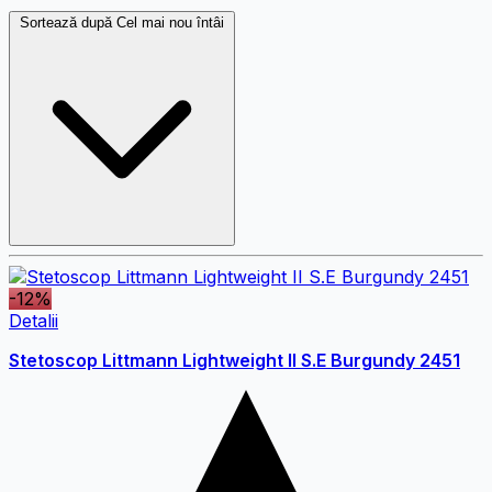
Sortează după
Cel mai nou întâi
-12%
Detalii
Stetoscop Littmann Lightweight II S.E Burgundy 2451