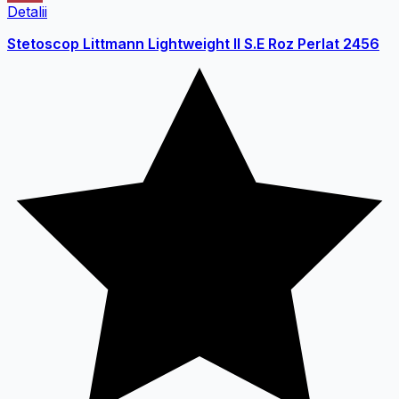
Detalii
Stetoscop Littmann Lightweight II S.E Roz Perlat 2456