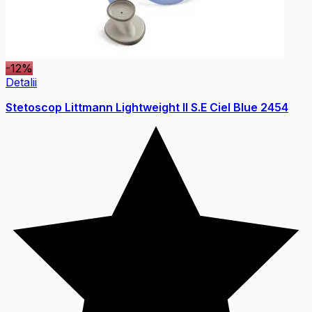
-12%
Detalii
Stetoscop Littmann Lightweight II S.E Ciel Blue 2454