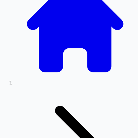
Viteză
0.5
0.75
1.25
1.5
Setări Meniu
Poziționare meniu pe ecran
Stânga
Dreapta