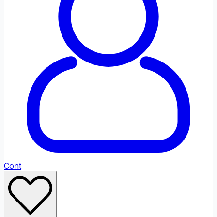
Fontul site-ului
Font Dislexi
Ajustări de Culoare
Saturație
Scăzut
Ridicat
Monocrom
Contrast
Ridicat
Inversat
Profil Daltonism
Cont
Ajustări de Conținut
Evidențiază
Evidențiază
Ascunde
Link-urile
Titlurile
Imaginile