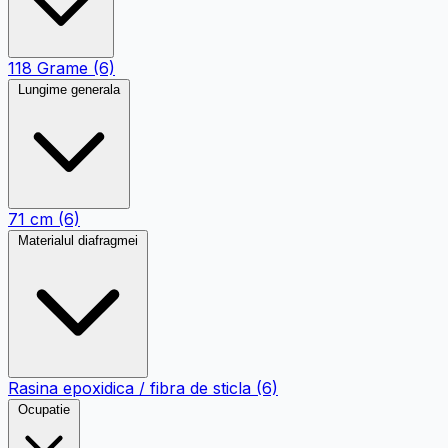
118 Grame
(6)
Lungime generala
71 cm
(6)
Materialul diafragmei
Rasina epoxidica / fibra de sticla
(6)
Ocupatie