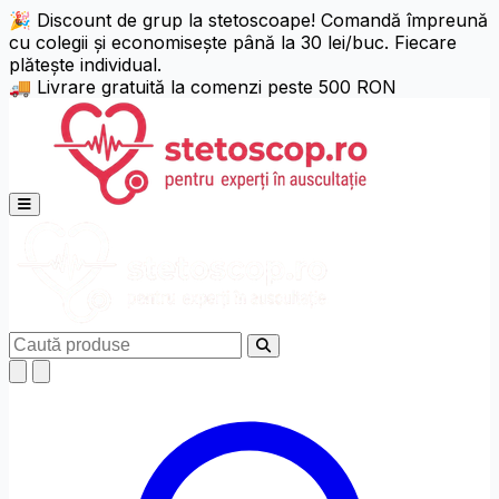
🎉 Discount de grup la stetoscoape! Comandă împreună
cu colegii și economisește până la 30 lei/buc. Fiecare
Setări de Accesibilitate
Alt + W
Resetează (Alt + R)
plătește individual.
🚚 Livrare gratuită la comenzi peste 500 RON
Niciun profil activ
Alege profil
Ajustări Text
Deschide meniul principal
Aliniere Text
Dimensiune Text
125%
150%
175%
Înălțime Linie
Caută
x1.25
x1.5
x1.75
x2
Spațiere Litere
x1.25
x1.5
x1.75
x2
Ajustare Font