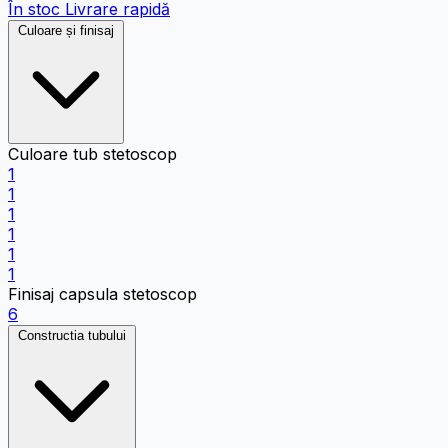
În stoc
Livrare rapidă
Culoare și finisaj
Culoare tub stetoscop
1
1
1
1
1
1
Finisaj capsula stetoscop
6
Constructia tubului