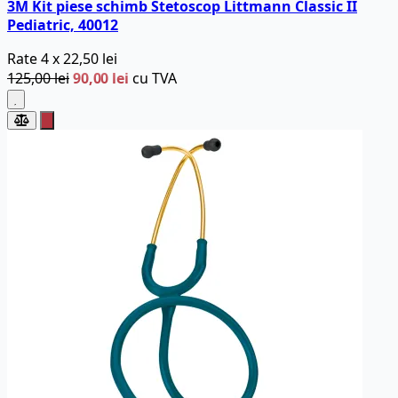
3M Kit piese schimb Stetoscop Littmann Classic II
Pediatric, 40012
Rate
4 x
22,50 lei
125,00 lei
90,00 lei
cu TVA