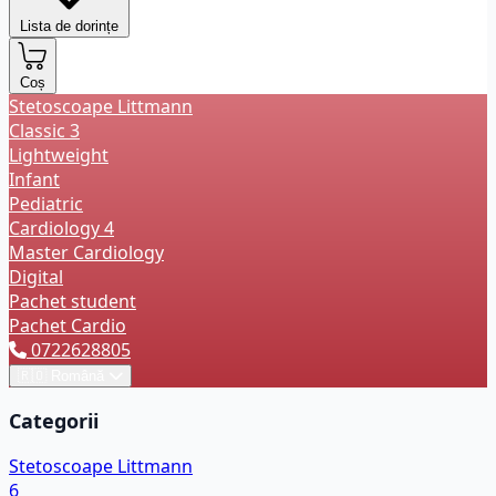
Lista de dorințe
Coș
Stetoscoape Littmann
Classic 3
Lightweight
Infant
Pediatric
Cardiology 4
Master Cardiology
Digital
Pachet student
Pachet Cardio
0722628805
🇷🇴
Română
Categorii
Stetoscoape Littmann
6