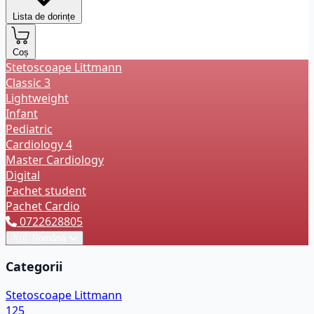
Lista de dorințe
Coș
Stetoscoape Littmann
Classic 3
Lightweight
Infant
Pediatric
Cardiology 4
Master Cardiology
Digital
Pachet student
Pachet Cardio
0722628805
🇷🇴
Română
Categorii
Stetoscoape Littmann
125