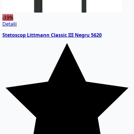
-19%
Detalii
Stetoscop Littmann Classic III Negru 5620