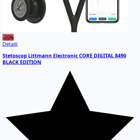
-20%
Detalii
Stetoscop Littmann Electronic CORE DIGITAL 8490
BLACK EDITION