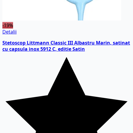
-19%
Detalii
Stetoscop Littmann Classic III Albastru Marin, satinat
cu capsula inox 5912 C, editie Satin