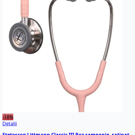
-18%
Detalii
Stetoscop Littmann Classic III Roz sampanie, satinat