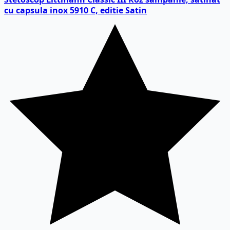
cu capsula inox 5910 C, editie Satin