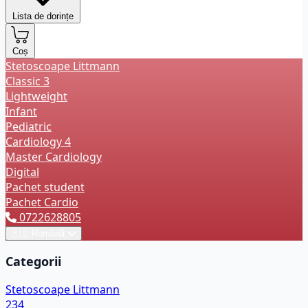
Lista de dorințe
Coș
Stetoscoape Littmann
Classic 3
Lightweight
Infant
Pediatric
Cardiology 4
Master Cardiology
Digital
Pachet student
Pachet Cardio
0722628805
🇷🇴
Română
Categorii
Stetoscoape Littmann
234