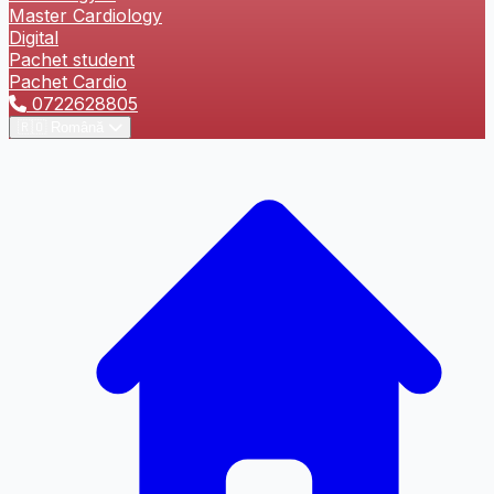
Master Cardiology
Digital
Dezactivează
Oprește
Info-bulă
Pachet student
Animațiile
Sunetele
Pachet Cardio
0722628805
🇷🇴
Română
Tastatură
Virtuală
Ajutor pentru Cursor
Cursor Mare
Ghid de Citire
Masca de Citire
Text Redat Prin Vorbire
Browser-ul nu suportă citirea cu voce
Totul
Selecție
Sub Cursor
Limbă