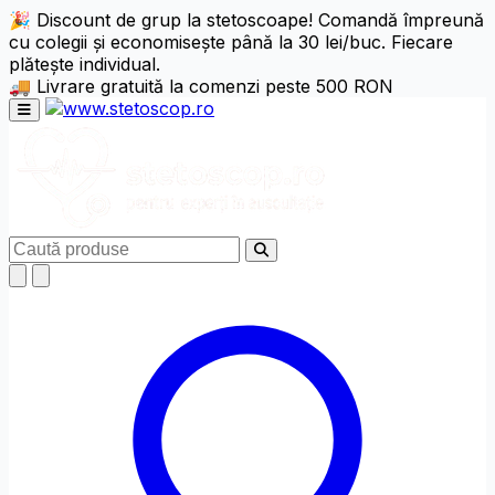
🎉 Discount de grup la stetoscoape! Comandă împreună
cu colegii și economisește până la 30 lei/buc. Fiecare
Setări de Accesibilitate
Alt + W
Resetează (Alt + R)
plătește individual.
🚚 Livrare gratuită la comenzi peste 500 RON
Niciun profil activ
Alege profil
Deschide meniul principal
Ajustări Text
Aliniere Text
Caută
Dimensiune Text
125%
150%
175%
Înălțime Linie
x1.25
x1.5
x1.75
x2
Spațiere Litere
x1.25
x1.5
x1.75
x2
Ajustare Font