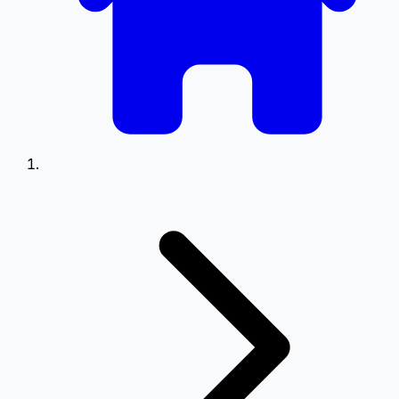
Viteză
0.5
0.75
1.25
1.5
Setări Meniu
Poziționare meniu pe ecran
Stânga
Dreapta