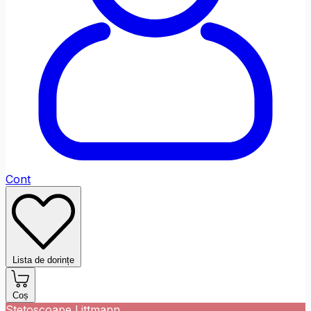
Fontul site-ului
Font Dislexi
Ajustări de Culoare
Saturație
Scăzut
Ridicat
Monocrom
Contrast
Ridicat
Inversat
Cont
Profil Daltonism
Ajustări de Conținut
Lista de dorințe
Evidențiază
Evidențiază
Ascunde
Link-urile
Titlurile
Imaginile
Coș
Stetoscoape Littmann