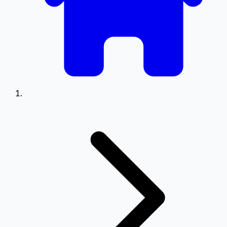
Viteză
0.5
0.75
1.25
1.5
Setări Meniu
Poziționare meniu pe ecran
Stânga
Dreapta