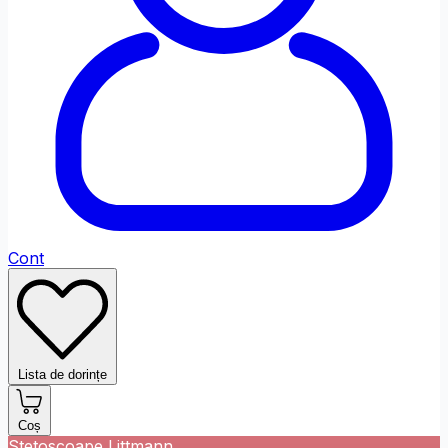
Fontul site-ului
Font Dislexi
Ajustări de Culoare
Saturație
Scăzut
Ridicat
Monocrom
Contrast
Ridicat
Inversat
Cont
Profil Daltonism
Ajustări de Conținut
Lista de dorințe
Evidențiază
Evidențiază
Ascunde
Link-urile
Titlurile
Imaginile
Coș
Stetoscoape Littmann