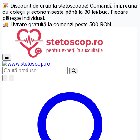
🎉 Discount de grup la stetoscoape! Comandă împreună
cu colegii și economisește până la 30 lei/buc. Fiecare
Setări de Accesibilitate
Alt + W
Resetează (Alt + R)
plătește individual.
🚚 Livrare gratuită la comenzi peste 500 RON
Niciun profil activ
Alege profil
Ajustări Text
Deschide meniul principal
Aliniere Text
Caută
Dimensiune Text
125%
150%
175%
Înălțime Linie
x1.25
x1.5
x1.75
x2
Spațiere Litere
x1.25
x1.5
x1.75
x2
Ajustare Font