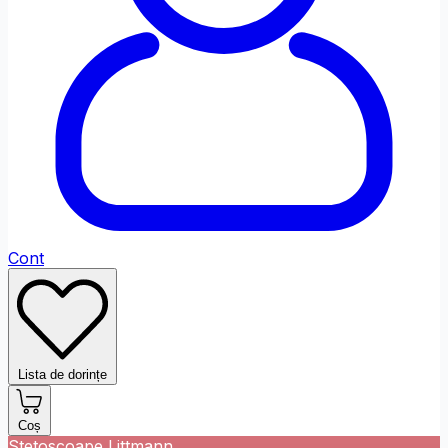
Fontul site-ului
Font Dislexi
Ajustări de Culoare
Saturație
Scăzut
Ridicat
Monocrom
Contrast
Ridicat
Inversat
Cont
Profil Daltonism
Ajustări de Conținut
Lista de dorințe
Evidențiază
Evidențiază
Ascunde
Link-urile
Titlurile
Imaginile
Coș
Stetoscoape Littmann