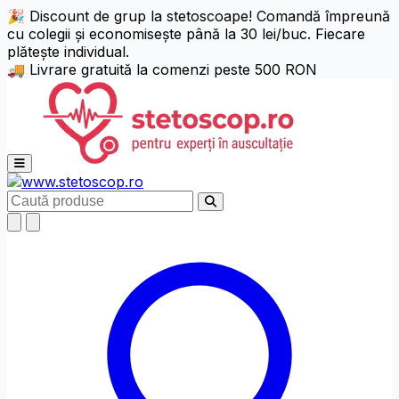
🎉 Discount de grup la stetoscoape! Comandă împreună
cu colegii și economisește până la 30 lei/buc. Fiecare
Setări de Accesibilitate
Alt + W
Resetează (Alt + R)
plătește individual.
🚚 Livrare gratuită la comenzi peste 500 RON
Niciun profil activ
Alege profil
Ajustări Text
Deschide meniul principal
Aliniere Text
Caută
Dimensiune Text
125%
150%
175%
Înălțime Linie
x1.25
x1.5
x1.75
x2
Spațiere Litere
x1.25
x1.5
x1.75
x2
Ajustare Font