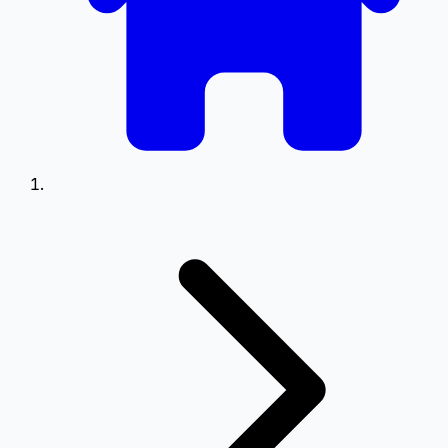
Viteză
0.5
0.75
1.25
1.5
Setări Meniu
Poziționare meniu pe ecran
Stânga
Dreapta