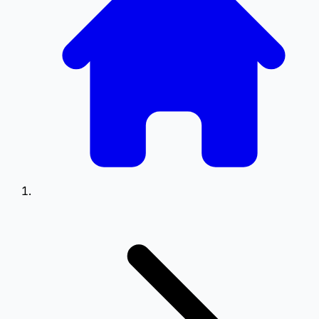
0.5
0.75
Setări Meniu
Poziționare meniu pe ecran
Stânga