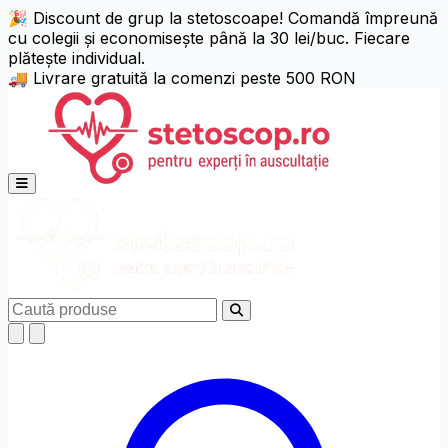
🎉 Discount de grup la stetoscoape! Comandă împreună
cu colegii și economisește până la 30 lei/buc. Fiecare
Setări de Accesibilitate
Alt + W
plătește individual.
🚚 Livrare gratuită la comenzi peste 500 RON
Niciun profil activ
Alege profil
Ajustări Text
Deschide meniul principal
Aliniere Text
Dimensiune Text
125%
150%
Înălțime Linie
Caută
x1.25
x1.5
Spațiere Litere
x1.25
x1.5
Ajustare Font