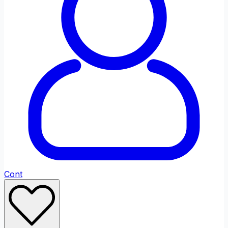
Fontul site-ului
Ajustări de Culoare
Saturație
Scăzut
Ridicat
Contrast
Ridicat
Profil Daltonism
Cont
Ajustări de Conținut
Evidențiază Link-urile
Evidențiază Titl