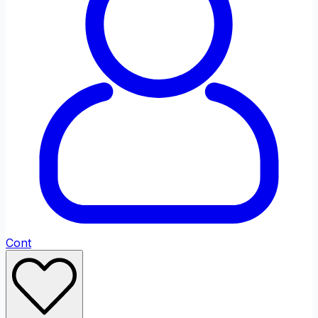
Fontul site-ului
Ajustări de Culoare
Saturație
Scăzut
Ridicat
Contrast
Ridicat
Profil Daltonism
Cont
Ajustări de Conținut
Evidențiază Link-urile
Evidențiază Titl