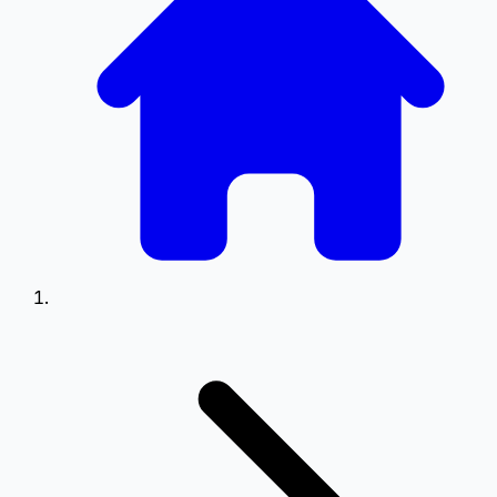
0.5
0.75
Setări Meniu
Poziționare meniu pe ecran
Stânga