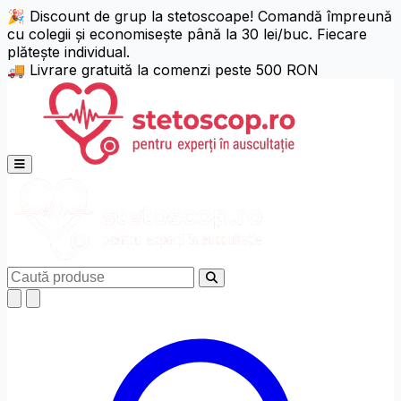
🎉 Discount de grup la stetoscoape! Comandă împreună
cu colegii și economisește până la 30 lei/buc. Fiecare
Setări de Accesibilitate
Alt + W
plătește individual.
🚚 Livrare gratuită la comenzi peste 500 RON
Niciun profil activ
Alege profil
Ajustări Text
Deschide meniul principal
Aliniere Text
Dimensiune Text
125%
150%
Înălțime Linie
Caută
x1.25
x1.5
Spațiere Litere
x1.25
x1.5
Ajustare Font