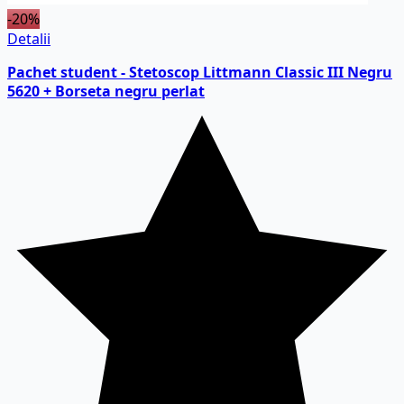
-20%
Detalii
Pachet student - Stetoscop Littmann Classic III Negru
5620 + Borseta negru perlat