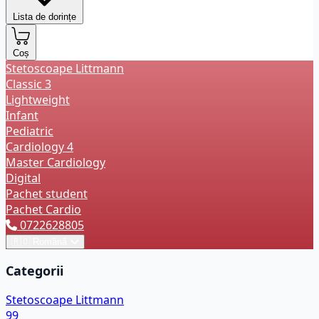
Lista de dorințe
Coș
Stetoscoape Littmann
Classic 3
Lightweight
Infant
Pediatric
Cardiology 4
Master Cardiology
Digital
Pachet student
Pachet Cardio
0722628805
🇷🇴
Română
Categorii
Stetoscoape Littmann
99