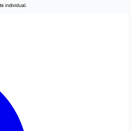
 individual.
Setări de Accesibilitate
Alt + W
Resetează (Alt + R)
Niciun profil activ
Alege profil
Ajustări Text
Aliniere Text
Dimensiune Text
125%
150%
175%
Înălțime Linie
x1.25
x1.5
x1.75
x2
Spațiere Litere
x1.25
x1.5
x1.75
x2