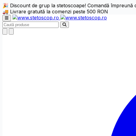
🎉 Discount de grup la stetoscoape! Comandă împreună cu c
🚚 Livrare gratuită la comenzi peste 500 RON
Deschide meniul principal
Caută