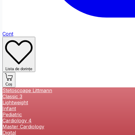
Cont
Lista de dorințe
Coș
Stetoscoape Littmann
Classic 3
Lightweight
Infant
Pediatric
Cardiology 4
Master Cardiology
Digital