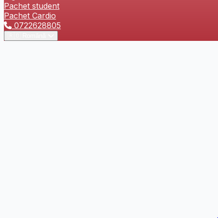
Pachet student
Pachet Cardio
0722628805
🇷🇴
Română