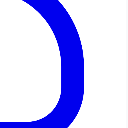
Dezactivează
Oprește
Info-bulă
Animațiile
Sunetele
Tastatură
Virtuală
Ajutor pentru Cursor
Masca de
Cursor Mare
Ghid de Citire
Citire
Text Redat Prin Vorbire
Browser-ul nu suportă citirea cu voce
Totul
Selecție
Sub Cursor
Limbă