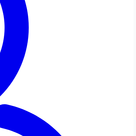
Ajustare Font
Fontul site-ului
Font Dislexi
Ajustări de Culoare
Saturație
Scăzut
Ridicat
Monocrom
Contrast
Ridicat
Inversat
Profil Daltonism
Ajustări de Conținut
Evidențiază
Evidențiază
Ascunde
Link-urile
Titlurile
Imaginile